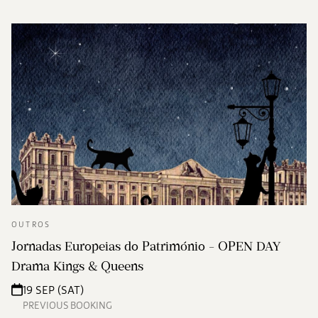
OUTROS
Jornadas Europeias do Património - OPEN DAY
Drama Kings & Queens
19 SEP (SAT)
PREVIOUS BOOKING