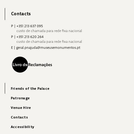
Contacts
P
|
+351 213 637 095
custo de chamada para rede fixa nacional
P
|
+351 213 620 264
custo de chamada para rede fixa nacional
E
|
geral.pnajuda@museusemonumentos.pt
Friends of the Palace
Patronage
Venue Hire
Contacts
Accessibility