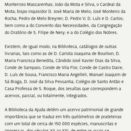
Monterroio Mascarenhas; João da Mota e Silva, o Cardeal da
Mota; bispo inquisidor D. José Maria de Melo; José Monteiro da
Rocha; Pedro de Melo Breyner; D. Pedro V; D. Luís e D. Carlos;
bem como a do Convento das Necessidades, da Congregação
do Oratório de S. Filipe de Nery; e a do Colégio dos Nobres.
Existem, de igual modo, na Biblioteca, catálogos de outras
livrarias, tais como as de D. Carlota Joaquina de Bourbon, D.
Maria Francisca Benedita, Cândido José Xavier Dias da Silva,
Conde de Sampaio, Conde de Vila Flor, Conde de Castro Daire,
D. Luís de Sousa, Francisco Maria Angelleli, Manuel Joaquim de
Sá Braga, D. José da Silva Pessanha, Colégio de Santo Antão e
Casa Professa de S. Roque, dos Jesuítas que correspondem a
acervos, parcial, ou totalmente, integrados.
A Biblioteca da Ajuda detém um acervo patrimonial de grande
importância que se traduz em três quilómetros de prateleiras
com um total de cerca de 150 000 espécies, manuscritas e
impressas, dos séculos XII ao XXI, de entre os quais se