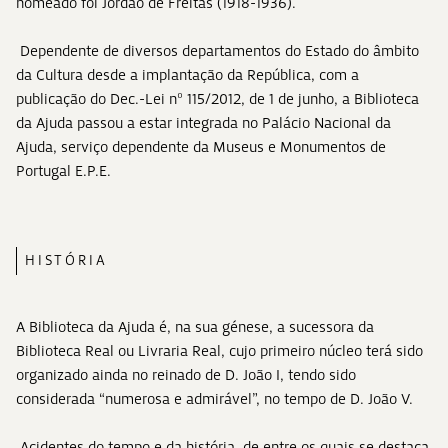
nomeado foi Jordão de Freitas (1918-1936).
Dependente de diversos departamentos do Estado do âmbito
da Cultura desde a implantação da República, com a
publicação do Dec.-Lei nº 115/2012, de 1 de junho, a Biblioteca
da Ajuda passou a estar integrada no Palácio Nacional da
Ajuda, serviço dependente da Museus e Monumentos de
Portugal E.P.E.
HISTÓRIA
A Biblioteca da Ajuda é, na sua génese, a sucessora da
Biblioteca Real ou Livraria Real, cujo primeiro núcleo terá sido
organizado ainda no reinado de D. João I, tendo sido
considerada “numerosa e admirável”, no tempo de D. João V.
Acidentes do tempo e da história, de entre os quais se destaca