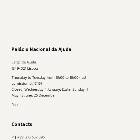
Palácio Nacional da Ajuda
Largo da Ajuda
1349-021 Lisboa
Thursday to Tuesday from 10:00 to 18:00 (last
admission at 17:15)
Closed: Wednesday; 1 January; Easter Sunday; 1
May; 13 June; 25 December
Raiz
Contacts
P
|
+351 213 637 095