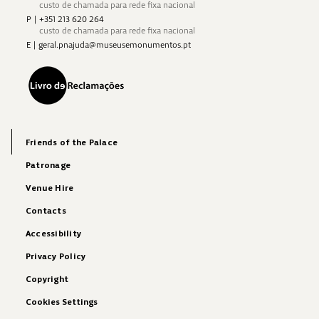
custo de chamada para rede fixa nacional
P
|
+351 213 620 264
custo de chamada para rede fixa nacional
E
|
geral.pnajuda@museusemonumentos.pt
Friends of the Palace
Patronage
Venue Hire
Contacts
Accessibility
Privacy Policy
Copyright
Cookies Settings